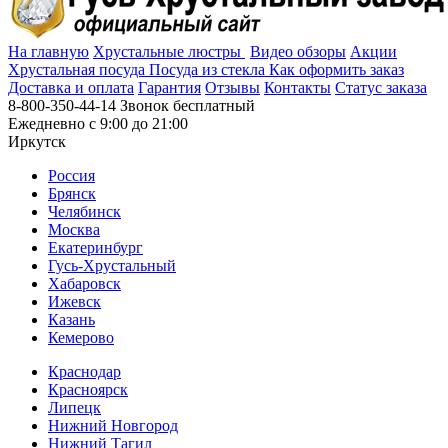
На главную
Хрустальные люстры
Видео обзоры
Акции
Хрустальная посуда
Посуда из стекла
Как оформить заказ
Доставка и оплата
Гарантия
Отзывы
Контакты
Cтатус заказа
8-800-350-44-14
Звонок бесплатный
Ежедневно с 9:00 до 21:00
Иркутск
Россия
Брянск
Челябинск
Москва
Екатеринбург
Гусь-Хрустальный
Хабаровск
Ижевск
Казань
Кемерово
Краснодар
Красноярск
Липецк
Нижний Новгород
Нижний Тагил